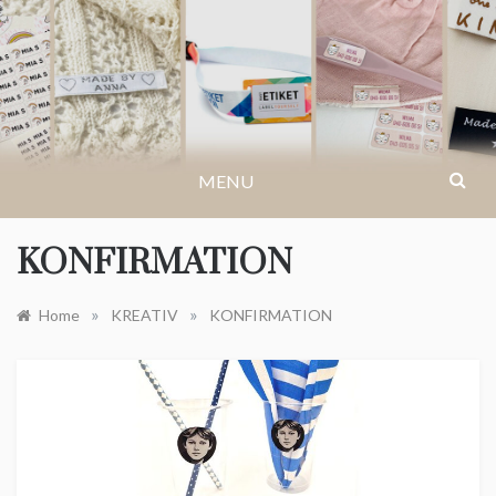
Skip
to
BLOG.IKASTETIKET.DK
content
MENU
KONFIRMATION
»
»
Home
KREATIV
KONFIRMATION