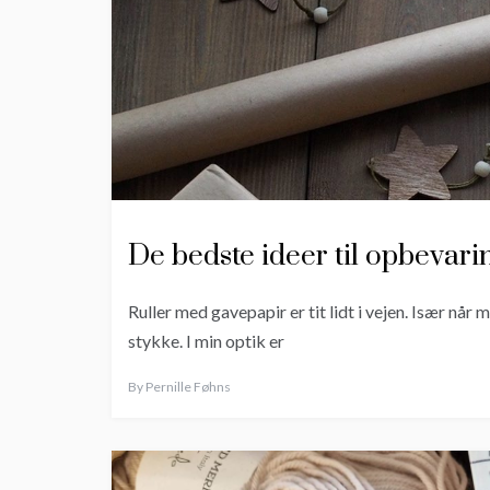
De bedste ideer til opbevari
Ruller med gavepapir er tit lidt i vejen. Især når 
stykke. I min optik er
By
Pernille Føhns