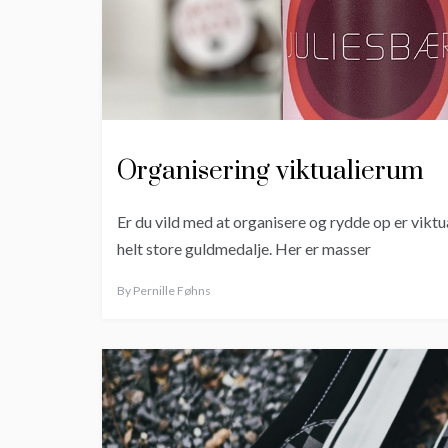
Organisering viktualierum
Er du vild med at organisere og rydde op er viktu
helt store guldmedalje. Her er masser
By
Pernille Føhns