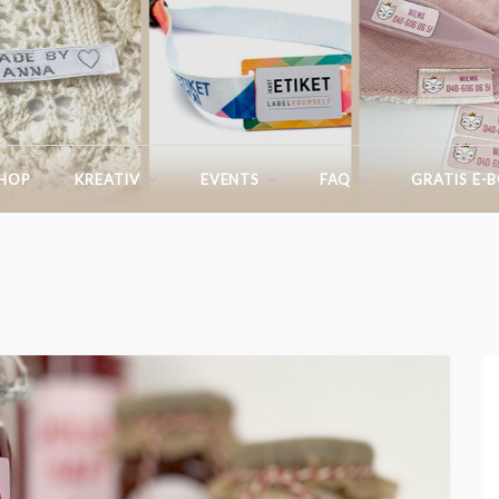
G.IKASTETIKET.DK
SHOP
KREATIV
EVENTS
FAQ
GRATIS E-