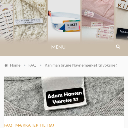
Skip
to
BLOG.IKASTETIKET.DK
content
MENU
»
»
Home
FAQ
Kan man bruge Navnemærket til voksne?
FAQ
,
MÆRKATER TIL TØJ