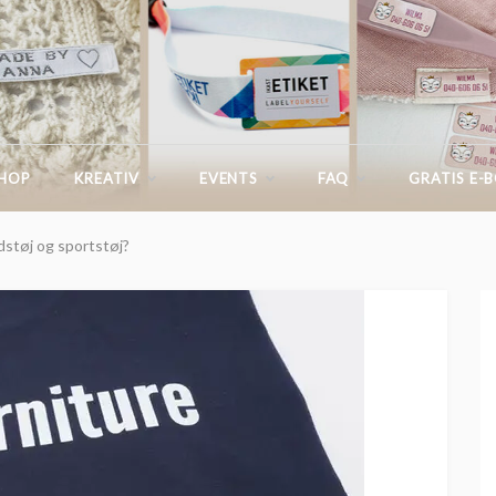
G.IKASTETIKET.DK
SHOP
KREATIV
EVENTS
FAQ
GRATIS E-
dstøj og sportstøj?