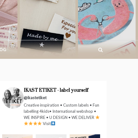
BOG
IKAST ETIKET - label yourself
@ikastetiket
Creative inspiration • Custom labels • Fun
labelling 4kids• International webshop •
WE INSPIRE • U DESIGN • WE DELIVER
Visit