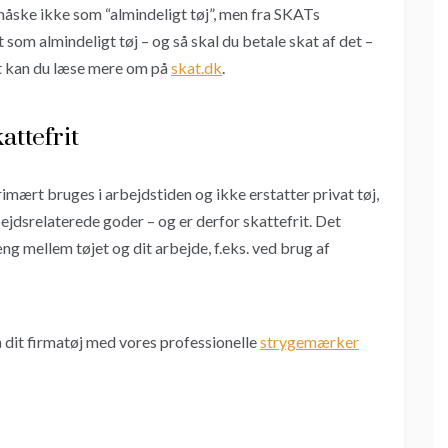
åske ikke som “almindeligt tøj”, men fra SKATs
 som almindeligt tøj – og så skal du betale skat af det –
t kan du læse mere om på
skat.dk
.
attefrit
imært bruges i arbejdstiden og ikke erstatter privat tøj,
jdsrelaterede goder – og er derfor skattefrit. Det
g mellem tøjet og dit arbejde, f.eks. ved brug af
på dit firmatøj med vores professionelle
strygemærker