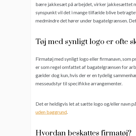
bære jakkesæt på arbejdet, virker jakkesættet m
synspunkt vil det i mange tilfælde blive betragtet
medmindre det hører under bagatelgrænsen. De
Tøj med synligt logo er ofte sk
Firmatøj med synligt logo eller firmanavn, som pr
er som regel omfattet af bagatelgrænsen for arbe
gælder dog kun, hvis der er en tydelig sammenhæn
messeudstyr til specifikke arrangementer.
Det er heldigvis let at sætte logo og/eller navn 
uden baggrund
.
Hvordan beskattes firmatøj?