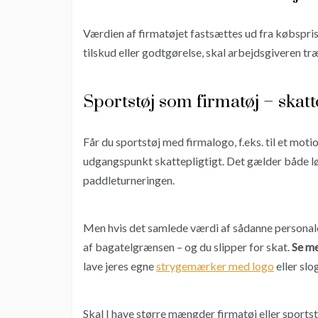
Værdien af firmatøjet fastsættes ud fra købspr
tilskud eller godtgørelse, skal arbejdsgiveren t
Sportstøj som firmatøj – skatt
Får du sportstøj med firmalogo, f.eks. til et mot
udgangspunkt skattepligtigt. Det gælder både løb
paddleturneringen.
Men hvis det samlede værdi af sådanne personal
af bagatelgrænsen – og du slipper for skat.
Se m
lave jeres egne
strygemærker med logo
eller slo
Skal I have større mængder firmatøj eller sportstøj