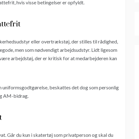
tefrit, hvis visse betingelser er opfyldt.
tefrit
erhedsudstyr eller overtrækstøj, der stilles til rådighed,
alegode, men som nødvendigt arbejdsudstyr. Lidt ligesom
ære arbejdstøj, der er kritisk for at medarbejderen kan
 en uniformsgodtgørelse, beskattes det dog som personlig
og AM-bidrag.
t
vat. Går du kun i skatertøj som privatperson og skal du