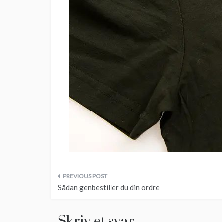
Indlægsnavigation
Sådan genbestiller du din ordre
Skriv et svar