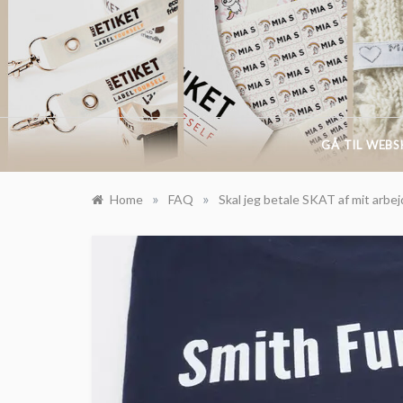
Skip
to
content
BLO
GÅ TIL WEB
»
»
Home
FAQ
Skal jeg betale SKAT af mit arbej