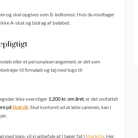
isen og skal opgives som B-indkomst. Hvis du modtager
række A-skat og bidrag af beløbet.
epligtigt
ionsløb eller et personalearrangement, er det som
etrøjer til firmaløb og tøj med logo til
egoder ikke overstiger
1.200 kr. om året
, er det omfattet
ere på
Skat.dk
. Skal kontoret ud at løbe sammen, kan I
gan.
 med logo, vil vi anbefale at I tager fat i
MarkOn
. Her