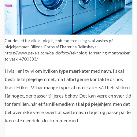
Gør det let for alle at plejehjembeboerens ting skal vaskes på
plejehjemmet. Billede: Fotos af Ekaterina Belinskaya:
https://www.pexels.com/da-dk/foto/teknologi-forretning-montvaskeri-
tojvask-4700383/
Hvis I er i tvivl om hvilken type mærkater med navn, I skal
bestille til plejehjemmet, må I altid gerne kontakte os hos
Ikast Etiket. Vi har mange typer af mærkater, så I helt sikkert
får noget, der passer til jeres behov. Det kan være en svær tid
for familien. når et familiemedlem skal på plejehjem, men det
behøver ikke være svært at sætte navn i tøjet og passe på de
kæreste ejendele, der kommer med.