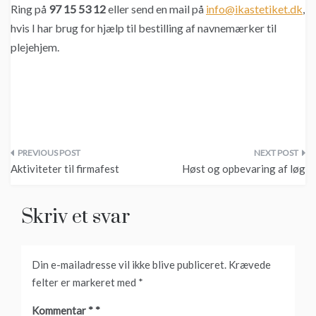
Ring på
97 15 53 12
eller send en mail på
info@ikastetiket.dk
,
hvis I har brug for hjælp til bestilling af navnemærker til
plejehjem.
Indlægsnavigation
Aktiviteter til firmafest
Høst og opbevaring af løg
Skriv et svar
Din e-mailadresse vil ikke blive publiceret.
Krævede
felter er markeret med
*
Kommentar
*