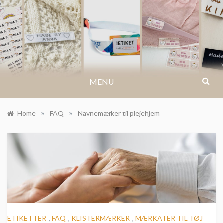
Skip
to
BLOG.IKASTETIKET.DK
content
MENU
»
»
Home
FAQ
Navnemærker til plejehjem
ETIKETTER
,
FAQ
,
KLISTERMÆRKER
,
MÆRKATER TIL TØJ