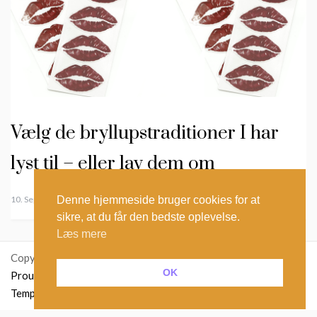
Vælg de bryllupstraditioner I har
lyst til – eller lav dem om
Denne hjemmeside bruger cookies for at
10. September 2024
sikre, at du får den bedste oplevelse.
Læs mere
Copyright: ikastetiket.dk
OK
Proudly powered by WordPress
|
Theme: Polite Grid by
Template Sell
.