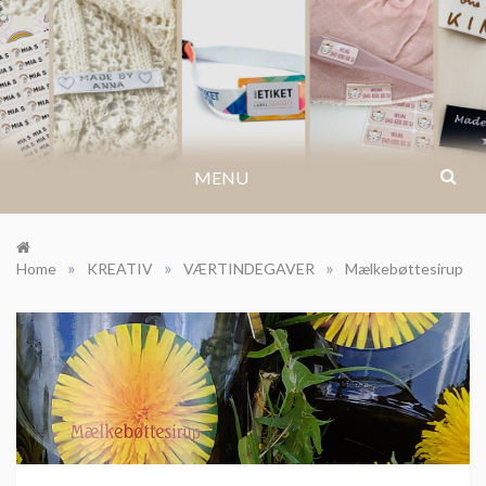
Skip
to
BLOG.IKASTETIKET.DK
content
MENU
»
»
»
Home
KREATIV
VÆRTINDEGAVER
Mælkebøttesirup