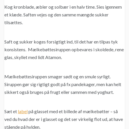
Kog kronblade, æbler og solbær i en halv time. Sies igennem
et klæde. Saften vejes og den samme mængde sukker
tilsættes.
Saft og sukker koges forsigtigt ind, til det har en tilpas tyk
konsistens. Mælkebøttesiruppen opbevares i skoldede, rene
glas, skyllet med lidt Atamon.
Mælkebøttesiruppen smager sødt og en smule syrligt.
Siruppen gør sig rigtigt godt på fx pandekager, men kan helt
sikkert også bruges på frugt eller sammen med yoghurt.
Sæt et
label
på glasset med et billede af mælkebøtter – så
ved du hvad der er i glasset og det ser virkelig flot ud, at have
stående på hylden.