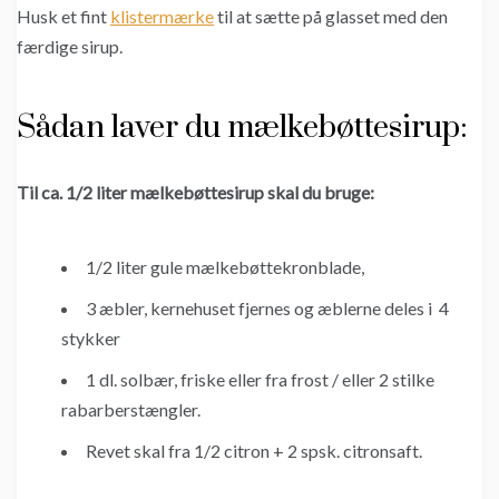
Husk et fint
klistermærke
til at sætte på glasset med den
færdige sirup.
Sådan laver du mælkebøttesirup:
Til ca. 1/2 liter mælkebøttesirup skal du bruge:
1/2 liter gule mælkebøttekronblade,
3 æbler, kernehuset fjernes og æblerne deles i 4
stykker
1 dl. solbær, friske eller fra frost / eller 2 stilke
rabarberstængler.
Revet skal fra 1/2 citron + 2 spsk. citronsaft.