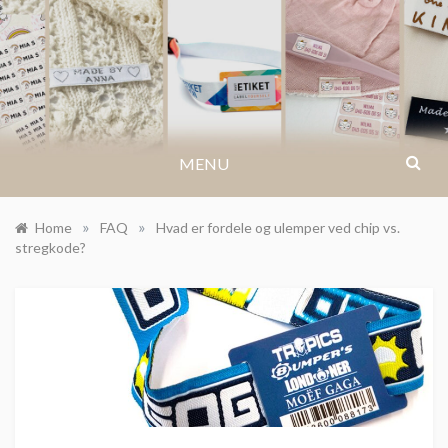
Skip
to
BLOG.IKASTETIKET.DK
content
MENU
»
»
Home
FAQ
Hvad er fordele og ulemper ved chip vs.
stregkode?